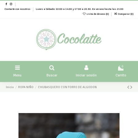
Contacte con nosotros
Lunes a Sábado: 10:00 a 14:00 y 17:00 a 20.30. En verano hasta las 21:00
Lista de deseos (
0
)
Comparar (
0
)
0
Menu
Buscar
Iniciar sesión
Carrito
Inicio
ROPA NIÑO
CHUBASQUERO CON FORRO DE ALGODON