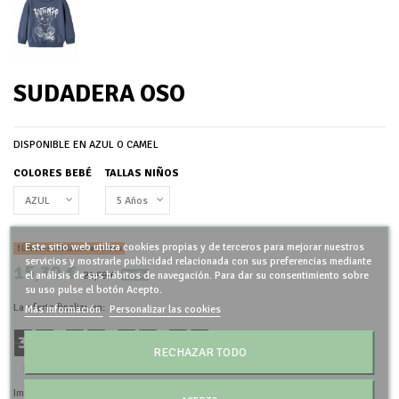
SUDADERA OSO
DISPONIBLE EN AZUL O CAMEL
COLORES BEBÉ
TALLAS NIÑOS
Este sitio web utiliza cookies propias y de terceros para mejorar nuestros
Últimas unidades en stock
servicios y mostrarle publicidad relacionada con sus preferencias mediante
15,39 €
21,99 €
el análisis de sus hábitos de navegación. Para dar su consentimiento sobre
-30%
su uso pulse el botón Acepto.
La oferta finaliza en:
Más información
Personalizar las cookies
3
8
2
0
5
0
1
9
:
:
:
RECHAZAR TODO
Días
Horas
Minutos
Segundos
Impuestos incluidos