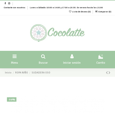
Contacte con nosotros
Lunes a Sábado: 10:00 a 14:00 y 17:00 a 20.30. En verano hasta las 21:00
Lista de deseos (
0
)
Comparar (
0
)
0
Menu
Buscar
Iniciar sesión
Carrito
Inicio
ROPA NIÑO
SUDADERA OSO
-30%