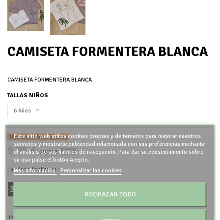
CAMISETA FORMENTERA BLANCA
CAMISETA FORMENTERA BLANCA
TALLAS NIÑOS
Este sitio web utiliza cookies propias y de terceros para mejorar nuestros
Últimas unidades en stock
servicios y mostrarle publicidad relacionada con sus preferencias mediante
9,95 €
19,90 €
el análisis de sus hábitos de navegación. Para dar su consentimiento sobre
-50%
su uso pulse el botón Acepto.
La oferta finaliza en:
Más información
Personalizar las cookies
3
8
1
9
4
9
2
9
:
:
:
RECHAZAR TODO
Días
Horas
Minutos
Segundos
Impuestos incluidos