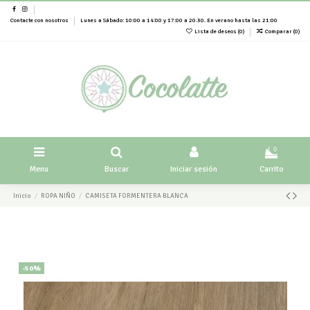
Contacte con nosotros
Lunes a Sábado: 10:00 a 14:00 y 17:00 a 20.30. En verano hasta las 21:00
Lista de deseos (
0
)
Comparar (
0
)
0
Menu
Buscar
Iniciar sesión
Carrito
Inicio
ROPA NIÑO
CAMISETA FORMENTERA BLANCA
-50%