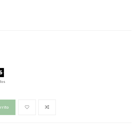
5
dos
rrito