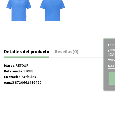
Este
y mo
Detalles del producto
Reseñas
(0)
hábi
Acep
Marca
RETOUR
Más 
Referencia
11088
En stock
1 Artículos
ean13
8720662416439