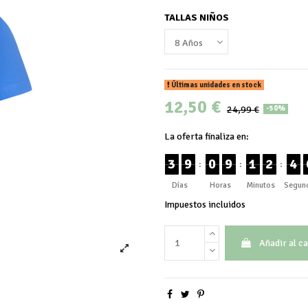
TALLAS NIÑOS
Últimas unidades en stock
12,50 €
24,99 €
-50%
La oferta finaliza en:
3
9
0
9
1
2
4
:
:
:
Días
Horas
Minutos
Segun
Impuestos incluidos
Añadir al ca