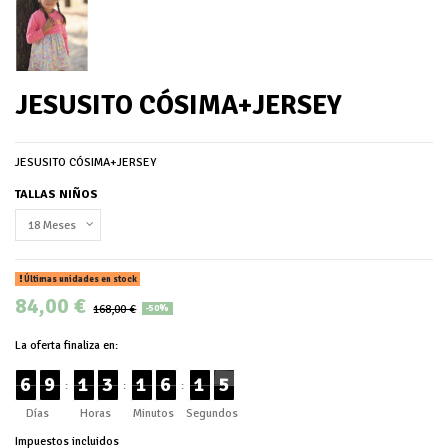
JESUSITO CÓSIMA+JERSEY
JESUSITO CÓSIMA+JERSEY
TALLAS NIÑOS
Últimas unidades en stock
84,00 €
168,00 €
-50%
La oferta finaliza en:
6
9
1
3
1
6
1
5
:
:
:
Días
Horas
Minutos
Segundos
Impuestos incluidos