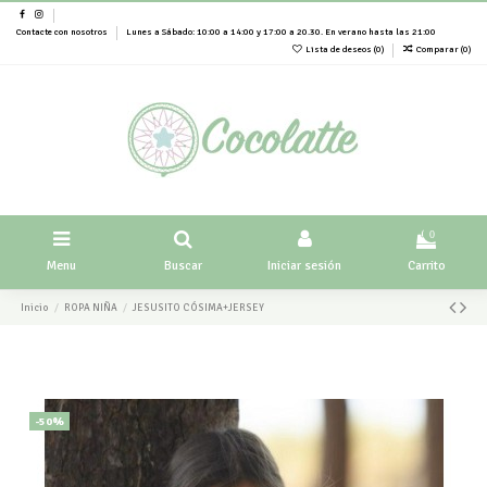
Contacte con nosotros
Lunes a Sábado: 10:00 a 14:00 y 17:00 a 20.30. En verano hasta las 21:00
Lista de deseos (
0
)
Comparar (
0
)
0
Menu
Buscar
Iniciar sesión
Carrito
Inicio
ROPA NIÑA
JESUSITO CÓSIMA+JERSEY
-50%