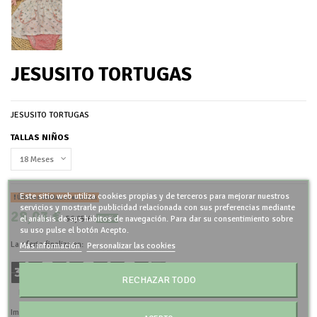
JESUSITO TORTUGAS
JESUSITO TORTUGAS
TALLAS NIÑOS
Este sitio web utiliza cookies propias y de terceros para mejorar nuestros
Últimas unidades en stock
servicios y mostrarle publicidad relacionada con sus preferencias mediante
28,03 €
56,05 €
el análisis de sus hábitos de navegación. Para dar su consentimiento sobre
-50%
su uso pulse el botón Acepto.
La oferta finaliza en:
Más información
Personalizar las cookies
3
8
0
6
4
2
4
5
:
:
:
RECHAZAR TODO
Días
Horas
Minutos
Segundos
Impuestos incluidos