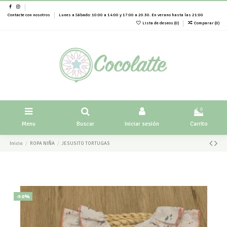
Contacte con nosotros
Lunes a Sábado: 10:00 a 14:00 y 17:00 a 20.30. En verano hasta las 21:00
Lista de deseos (
0
)
Comparar (
0
)
0
Menu
Buscar
Iniciar sesión
Carrito
Inicio
ROPA NIÑA
JESUSITO TORTUGAS
-50%