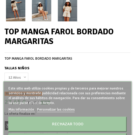
TOP MANGA FAROL BORDADO
MARGARITAS
TOP MANGA FAROL BORDADO MARGARITAS
TALLAS NIÑOS
Este sitio web utiliza cookies propias y de terceros para mejorar nuestros
servicios y mostrarle publicidad relacionada con sus preferencias mediante
Últimas unidades en stock
el análisis de sus hábitos de navegación. Para dar su consentimiento sobre
27,45 €
54,90 €
su uso pulse el botón Acepto.
-50%
Más información
Personalizar las cookies
La oferta finaliza en:
RECHAZAR TODO
3
9
2
0
2
0
2
6
:
:
:
Días
Horas
Minutos
Segundos