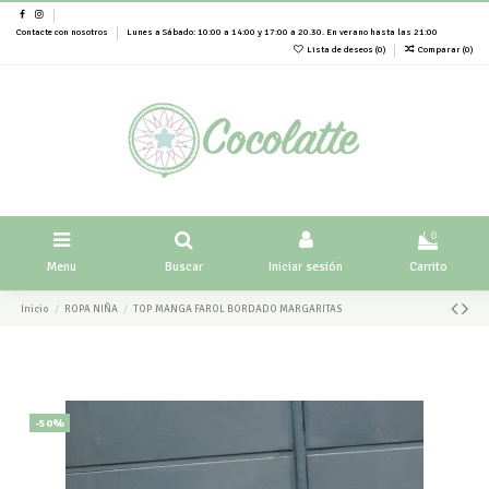
Contacte con nosotros
Lunes a Sábado: 10:00 a 14:00 y 17:00 a 20.30. En verano hasta las 21:00
Lista de deseos (
0
)
Comparar (
0
)
0
Menu
Buscar
Iniciar sesión
Carrito
Inicio
ROPA NIÑA
TOP MANGA FAROL BORDADO MARGARITAS
-50%