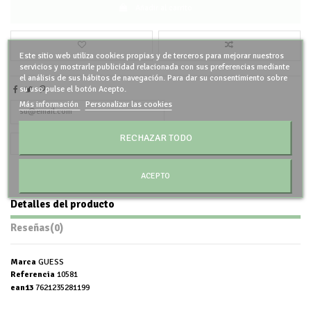
Añadir al carrito
Este sitio web utiliza cookies propias y de terceros para mejorar nuestros
servicios y mostrarle publicidad relacionada con sus preferencias mediante
el análisis de sus hábitos de navegación. Para dar su consentimiento sobre
su uso pulse el botón Acepto.
Más información
Personalizar las cookies
RECHAZAR TODO
ACEPTO
Detalles del producto
Reseñas
(0)
Marca
GUESS
Referencia
10581
ean13
7621235281199