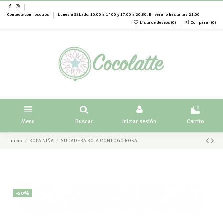
Contacte con nosotros
Lunes a Sábado: 10:00 a 14:00 y 17:00 a 20.30. En verano hasta las 21:00
Lista de deseos (
0
)
Comparar (
0
)
0
Menu
Buscar
Iniciar sesión
Carrito
Inicio
ROPA NIÑA
SUDADERA ROJA CON LOGO ROSA
-50%