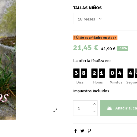
TALLAS NIÑOS
Últimas unidades en stock
21,45 €
42,90 €
-50%
La oferta finaliza en:
3
8
2
1
0
4
4
:
:
:
Días
Horas
Minutos
Segun
Impuestos incluidos
Añadir al ca