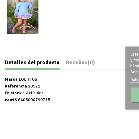
Este
y mo
Detalles del producto
Reseñas
(0)
hábi
Acep
Marca
LOLITTOS
Más 
Referencia
10521
En stock
1 Artículos
ean13
8405000790715