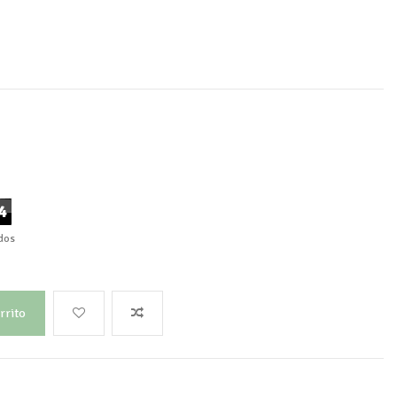
3
dos
rrito