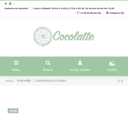
Contacte con nosotros
Lunes a Sábado: 10:00 a 14:00 y 17:00 a 20.30. En verano hasta las 21:00
Lista de deseos (
0
)
Comparar (
0
)
0
Menu
Buscar
Iniciar sesión
Carrito
Inicio
ROPA NIÑA
CAZADORA ALCOCHADA
-30%