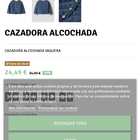
CAZADORA ALCOCHADA
CAZADORA ALCOCHADA VAQUERA
Fuera de stock
24,49 €
34,99 €
-30%
La oferta finaliza en:
Este sitio web utiliza cookies propias y de terceros para mejorar nuestros
servicios y mostrarle publicidad relacionada con sus preferencias mediante
3
9
0
4
2
0
2
9
el análisis de sus hábitos de navegación. Para dar su consentimiento sobre
:
:
:
su uso pulse el botón Acepto.
Días
Horas
Minutos
Segundos
Más información
Personalizar las cookies
Impuestos incluidos
RECHAZAR TODO