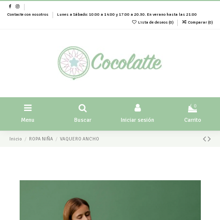
Contacte con nosotros
Lunes a Sábado: 10:00 a 14:00 y 17:00 a 20.30. En verano hasta las 21:00
Lista de deseos (
0
)
Comparar (
0
)
0
Menu
Buscar
Iniciar sesión
Carrito
Inicio
ROPA NIÑA
VAQUERO ANCHO