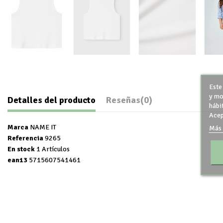
Este
y mo
Detalles del producto
Reseñas
(0)
hábi
Acep
Marca
NAME IT
Más 
Referencia
9265
En stock
1 Artículos
ean13
5715607541461