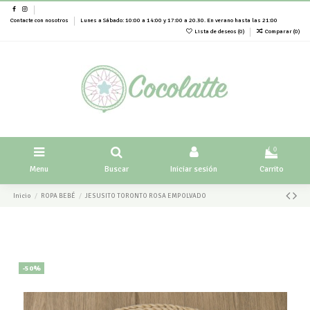
Contacte con nosotros
Lunes a Sábado: 10:00 a 14:00 y 17:00 a 20.30. En verano hasta las 21:00
Lista de deseos (
0
)
Comparar (
0
)
0
Menu
Buscar
Iniciar sesión
Carrito
Inicio
ROPA BEBÉ
JESUSITO TORONTO ROSA EMPOLVADO
-50%