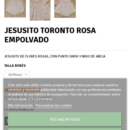
JESUSITO TORONTO ROSA
EMPOLVADO
JESUSITO DE FLORES ROSAS, CON PUNTO SMOK Y NIDO DE ABEJA
TALLA BEBÉS
Este sitio web utiliza cookies propias y de terceros para mejorar nuestros
servicios y mostrarle publicidad relacionada con sus preferencias mediante
Últimas unidades en stock
el análisis de sus hábitos de navegación. Para dar su consentimiento sobre
52,45 €
104,90 €
su uso pulse el botón Acepto.
-50%
Más información
Personalizar las cookies
La oferta finaliza en:
RECHAZAR TODO
3
9
1
6
4
8
0
0
:
:
:
Días
Horas
Minutos
Segundos