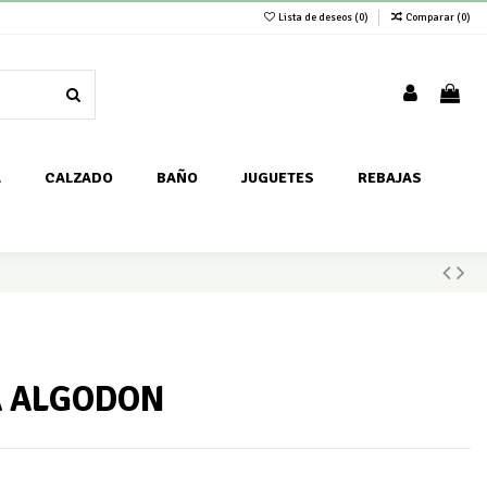
Lista de deseos (
0
)
Comparar (
0
)
A
CALZADO
BAÑO
JUGUETES
REBAJAS
A ALGODON