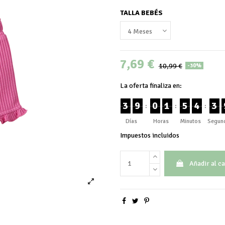
TALLA BEBÉS
7,69 €
10,99 €
-30%
La oferta finaliza en:
3
9
0
1
5
4
3
:
:
:
Días
Horas
Minutos
Segun
Impuestos incluidos
Añadir al ca