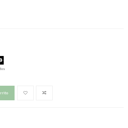
9
dos
rrito