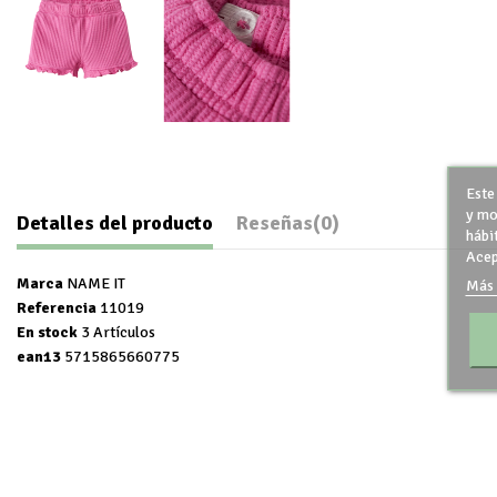
Este
y mo
Detalles del producto
Reseñas
(0)
hábi
Acep
Marca
NAME IT
Más 
Referencia
11019
En stock
3 Artículos
ean13
5715865660775