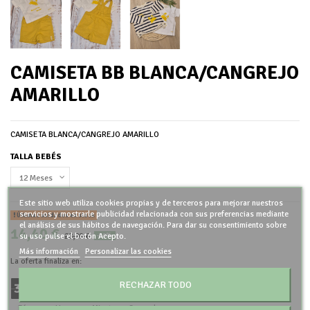
CAMISETA BB BLANCA/CANGREJO
AMARILLO
CAMISETA BLANCA/CANGREJO AMARILLO
TALLA BEBÉS
Este sitio web utiliza cookies propias y de terceros para mejorar nuestros
servicios y mostrarle publicidad relacionada con sus preferencias mediante
Últimas unidades en stock
el análisis de sus hábitos de navegación. Para dar su consentimiento sobre
14,40 €
28,80 €
su uso pulse el botón Acepto.
-50%
Más información
Personalizar las cookies
La oferta finaliza en:
RECHAZAR TODO
3
8
1
7
2
8
0
0
:
:
:
Días
Horas
Minutos
Segundos