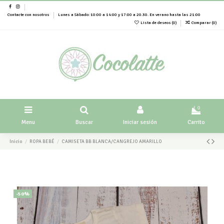
Contacte con nosotros
Lunes a Sábado: 10:00 a 14:00 y 17:00 a 20.30. En verano hasta las 21:00
Lista de deseos (
0
)
Comparar (
0
)
0
Menu
Buscar
Iniciar sesión
Carrito
Inicio
ROPA BEBÉ
CAMISETA BB BLANCA/CANGREJO AMARILLO
-50%