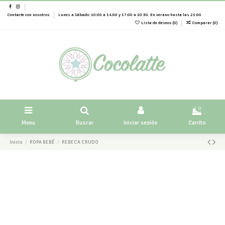
Contacte con nosotros
Lunes a Sábado: 10:00 a 14:00 y 17:00 a 20.30. En verano hasta las 21:00
Lista de deseos (
0
)
Comparar (
0
)
0
Menu
Buscar
Iniciar sesión
Carrito
Inicio
ROPA BEBÉ
REBECA CRUDO