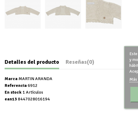
Este
y mo
Detalles del producto
Reseñas
(0)
hábi
Acep
Marca
MARTIN ARANDA
Más 
Referencia
6912
En stock
1 Artículos
ean13
8447028016194