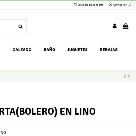
Lista de deseos (
0
)
Comparar (
0
)
A
CALZADO
BAÑO
JUGUETES
REBAJAS
RTA(BOLERO) EN LINO
INO