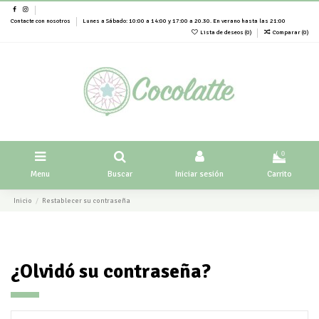
Contacte con nosotros
Lunes a Sábado: 10:00 a 14:00 y 17:00 a 20.30. En verano hasta las 21:00
Lista de deseos (
0
)
Comparar (
0
)
0
Menu
Buscar
Iniciar sesión
Carrito
Inicio
Restablecer su contraseña
¿Olvidó su contraseña?