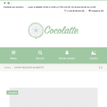
Contacte con nosotros
Lunes a Sábado: 10:00 a 14:00 y 17:00 a 20.30. En verano hasta las 21:00
Lista de deseos (
0
)
Comparar (
0
)
0
Menu
Buscar
Iniciar sesión
Carrito
Inicio
SHORT VAQUERO BLANDITO
-16,99 €