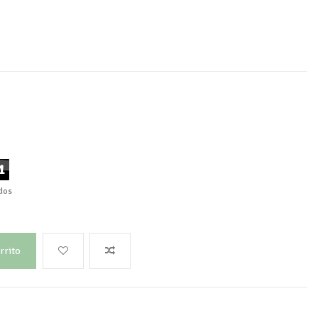
0
dos
rrito