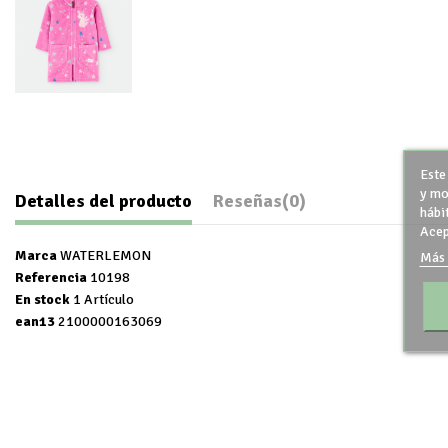
Este
y mo
Detalles del producto
Reseñas
(0)
hábi
Acep
Marca
WATERLEMON
Más 
Referencia
10198
En stock
1 Artículo
ean13
2100000163069