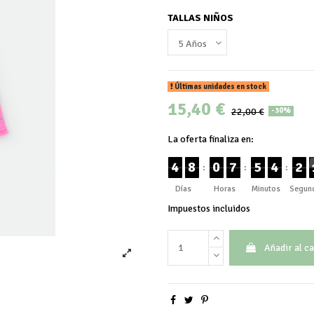
TALLAS NIÑOS
Últimas unidades en stock
15,40 €
22,00 €
-30%
La oferta finaliza en:
4
8
0
7
5
4
2
:
:
:
Días
Horas
Minutos
Segun
Impuestos incluidos
Añadir al ca