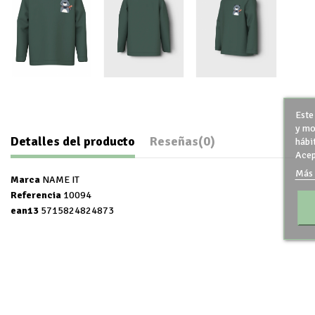
Este
y mo
Detalles del producto
Reseñas
(0)
hábi
Acep
Más 
Marca
NAME IT
Referencia
10094
ean13
5715824824873