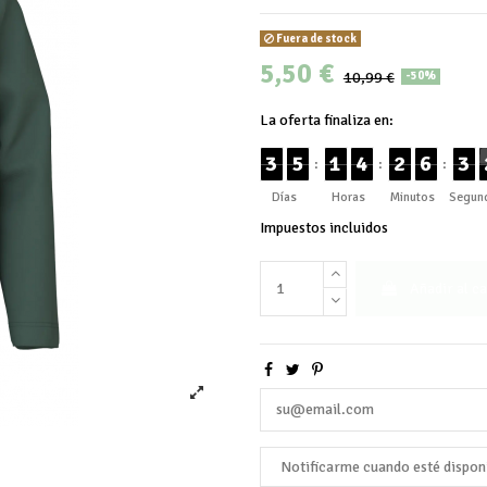
Fuera de stock
5,50 €
10,99 €
-50%
La oferta finaliza en:
3
5
1
4
2
6
3
:
:
:
Días
Horas
Minutos
Segun
Impuestos incluidos
Añadir al ca