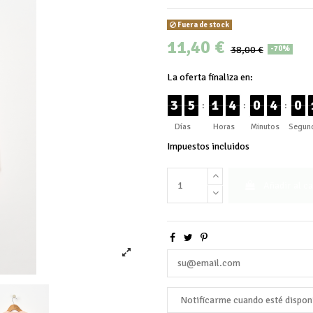
Fuera de stock
11,40 €
38,00 €
-70%
La oferta finaliza en:
3
5
1
4
0
4
0
:
:
:
Días
Horas
Minutos
Segun
Impuestos incluidos
Añadir al ca