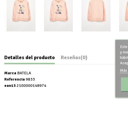
Este
y mo
Detalles del producto
Reseñas
(0)
hábi
Acep
Más 
Marca
BATELA
Referencia
9833
ean13
2100000148974