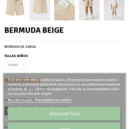
BERMUDA BEIGE
BERMUDA DE SARGA
TALLAS NIÑOS
Este sitio web utiliza cookies propias y de terceros para mejorar nuestros
Últimas unidades en stock
servicios y mostrarle publicidad relacionada con sus preferencias mediante
15,00 €
29,99 €
el análisis de sus hábitos de navegación. Para dar su consentimiento sobre
-50%
su uso pulse el botón Acepto.
La oferta finaliza en:
Más información
Personalizar las cookies
3
5
1
8
1
6
1
8
:
:
:
RECHAZAR TODO
Días
Horas
Minutos
Segundos
Impuestos incluidos