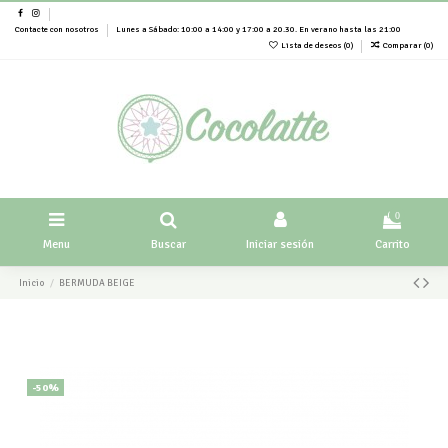
Contacte con nosotros
Lunes a Sábado: 10:00 a 14:00 y 17:00 a 20.30. En verano hasta las 21:00
Lista de deseos (
0
)
Comparar (
0
)
0
Menu
Buscar
Iniciar sesión
Carrito
Inicio
BERMUDA BEIGE
-50%