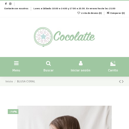
Contacte con nosotros
Lunes a Sábado: 10:00 a 14:00 y 17:00 a 20.30. En verano hasta las 21:00
Lista de deseos (
0
)
Comparar (
0
)
0
Menu
Buscar
Iniciar sesión
Carrito
Inicio
BLUSA CORAL
-70%