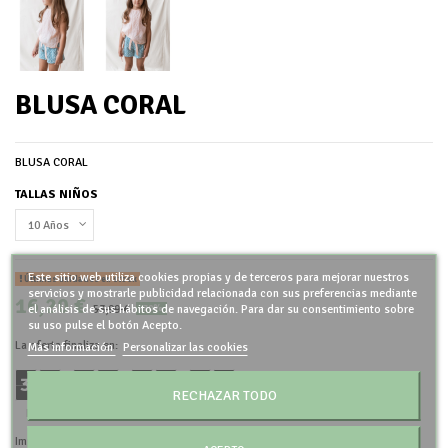
BLUSA CORAL
BLUSA CORAL
TALLAS NIÑOS
Este sitio web utiliza cookies propias y de terceros para mejorar nuestros
Últimas unidades en stock
servicios y mostrarle publicidad relacionada con sus preferencias mediante
16,20 €
53,99 €
el análisis de sus hábitos de navegación. Para dar su consentimiento sobre
-70%
su uso pulse el botón Acepto.
La oferta finaliza en:
Más información
Personalizar las cookies
3
5
0
9
2
8
5
2
:
:
:
RECHAZAR TODO
Días
Horas
Minutos
Segundos
Impuestos incluidos