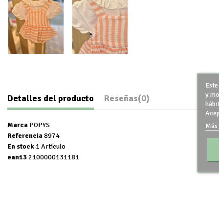
Este
y mo
Detalles del producto
Reseñas
(0)
hábi
Acep
Marca
POPYS
Más 
Referencia
8974
En stock
1 Artículo
ean13
2100000131181