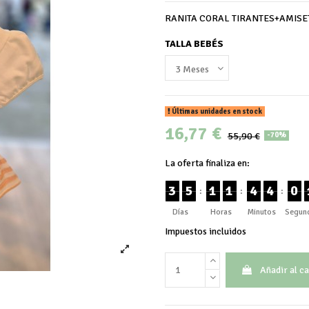
RANITA CORAL TIRANTES+AMISE
TALLA BEBÉS
Últimas unidades en stock
16,77 €
55,90 €
-70%
La oferta finaliza en:
3
5
1
1
4
4
0
:
:
:
Días
Horas
Minutos
Segun
Impuestos incluidos
Añadir al ca