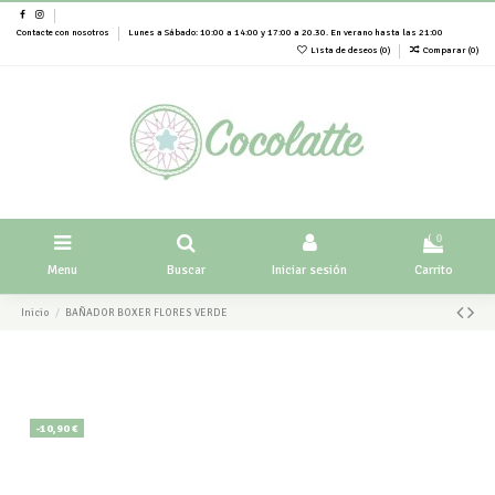
Contacte con nosotros
Lunes a Sábado: 10:00 a 14:00 y 17:00 a 20.30. En verano hasta las 21:00
Lista de deseos (
0
)
Comparar (
0
)
0
Menu
Buscar
Iniciar sesión
Carrito
Inicio
BAÑADOR BOXER FLORES VERDE
-10,90 €