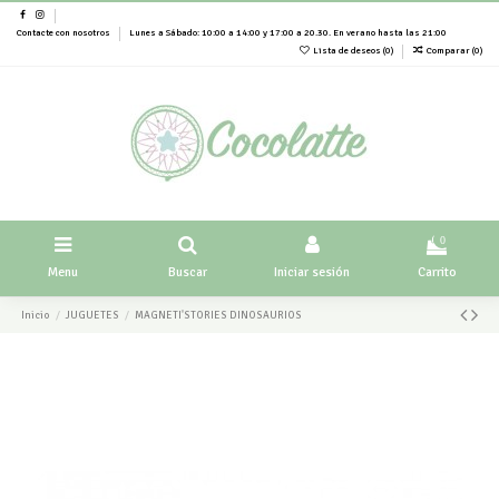
Contacte con nosotros
Lunes a Sábado: 10:00 a 14:00 y 17:00 a 20.30. En verano hasta las 21:00
Lista de deseos (
0
)
Comparar (
0
)
0
Menu
Buscar
Iniciar sesión
Carrito
Inicio
JUGUETES
MAGNETI'STORIES DINOSAURIOS