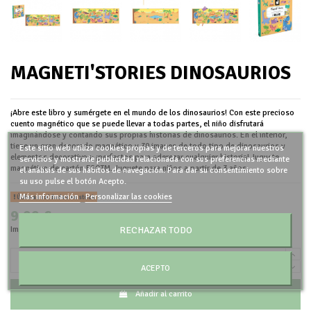
MAGNETI'STORIES DINOSAURIOS
¡Abre este libro y sumérgete en el mundo de los dinosaurios! Con este precioso
cuento magnético que se puede llevar a todas partes, el niño disfrutará
imaginándose y contando sus propias historias de dinosaurios. En el interior,
tiene un gran decorado magnético y 30 imanes de todo tipo de dinosaurios y
Este sitio web utiliza cookies propias y de terceros para mejorar nuestros
elementos decorativos: ¡perfectos para aderezar cualquier historia! Juguete
servicios y mostrarle publicidad relacionada con sus preferencias mediante
magnético de cartón FSCTM. Juguete para niños a partir de 3 años.
el análisis de sus hábitos de navegación. Para dar su consentimiento sobre
su uso pulse el botón Acepto.
Más información
Personalizar las cookies
Últimas unidades en stock
9,99 €
Impuestos incluidos
RECHAZAR TODO
ACEPTO
Añadir al carrito