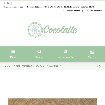
Contacte con nosotros
Lunes a Sábado: 10:00 a 14:00 y 17:00 a 20.30. En verano hasta las 21:00
Lista de deseos (
0
)
Comparar (
0
)
0
Menu
Buscar
Iniciar sesión
Carrito
Inicio
COMPLEMENTOS
BRAGA CUELLO CANALE