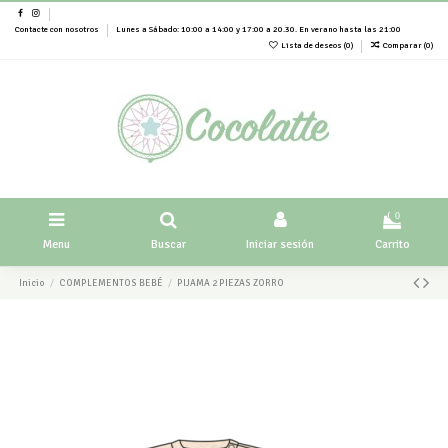
Contacte con nosotros
Lunes a Sábado: 10:00 a 14:00 y 17:00 a 20.30. En verano hasta las 21:00
Lista de deseos (
0
)
Comparar (
0
)
0
Menu
Buscar
Iniciar sesión
Carrito
Inicio
COMPLEMENTOS BEBÉ
PIJAMA 2 PIEZAS ZORRO