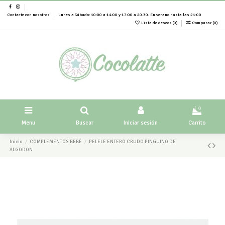
Contacte con nosotros
Lunes a Sábado: 10:00 a 14:00 y 17:00 a 20.30. En verano hasta las 21:00
Lista de deseos (
0
)
Comparar (
0
)
0
Menu
Buscar
Iniciar sesión
Carrito
Inicio
COMPLEMENTOS BEBÉ
PELELE ENTERO CRUDO PINGUINO DE
ALGODON