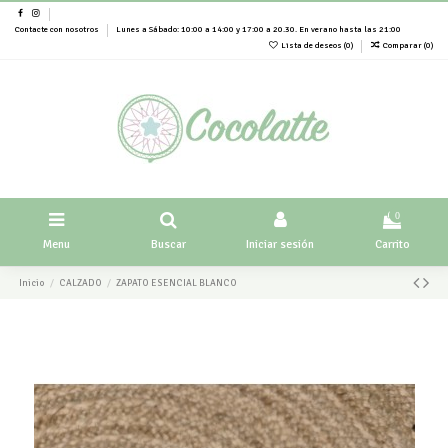
Contacte con nosotros
Lunes a Sábado: 10:00 a 14:00 y 17:00 a 20.30. En verano hasta las 21:00
Lista de deseos (
0
)
Comparar (
0
)
0
Menu
Buscar
Iniciar sesión
Carrito
Inicio
CALZADO
ZAPATO ESENCIAL BLANCO