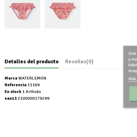
Este
y mo
Detalles del producto
Reseñas
(0)
hábi
Acep
Marca
WATERLEMON
Más 
Referencia
11169
En stock
1 Artículo
ean13
2100000179299