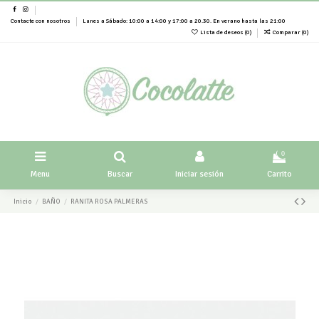
Contacte con nosotros
Lunes a Sábado: 10:00 a 14:00 y 17:00 a 20.30. En verano hasta las 21:00
Lista de deseos (
0
)
Comparar (
0
)
0
Menu
Buscar
Iniciar sesión
Carrito
Inicio
BAÑO
RANITA ROSA PALMERAS